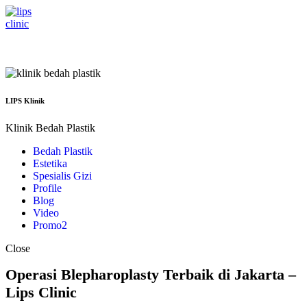
Menu
LIPS Klinik
Klinik Bedah Plastik
Bedah Plastik
Estetika
Spesialis Gizi
Profile
Blog
Video
Promo
2
Close
Operasi Blepharoplasty Terbaik di Jakarta –
Lips Clinic